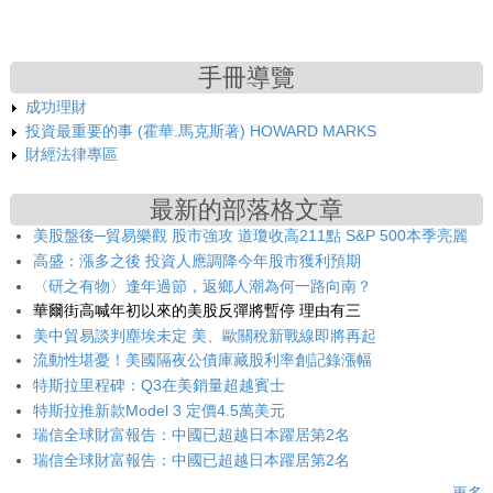
手冊導覽
成功理財
投資最重要的事 (霍華.馬克斯著) HOWARD MARKS
財經法律專區
最新的部落格文章
美股盤後─貿易樂觀 股市強攻 道瓊收高211點 S&P 500本季亮麗
高盛：漲多之後 投資人應調降今年股市獲利預期
〈研之有物〉逢年過節，返鄉人潮為何一路向南？
華爾街高喊年初以來的美股反彈將暫停 理由有三
美中貿易談判塵埃未定 美、歐關稅新戰線即將再起
流動性堪憂！美國隔夜公債庫藏股利率創記錄漲幅
特斯拉里程碑：Q3在美銷量超越賓士
特斯拉推新款Model 3 定價4.5萬美元
瑞信全球財富報告：中國已超越日本躍居第2名
瑞信全球財富報告：中國已超越日本躍居第2名
更多