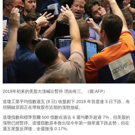
2019年初來的美股大漲喊出暫停 理由有三。（圖:AFP）
道瓊工業平均指數週五 (8 日) 收盤創下 2019 年首度連 3 日下跌，有
些關鍵原因正在導致股市近期的漲勢放緩。
道瓊指數和標準普爾 500 指數在過去 6 週均攀升超過 7%，但美股的
漲勢已經暫停。道瓊指數原本會出現今年第一個單週下跌走勢，但在
週五尾盤反彈後，全週微漲 0.17%。